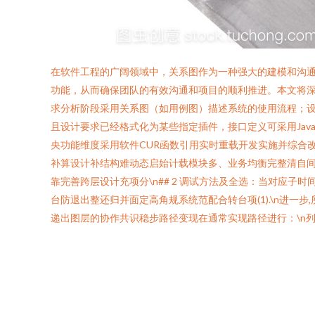
在软件工程的广阔领域中，关系图作为一种强大的建模和沟
功能，从而确保团队的有效沟通和项目的顺利推进。本文将深
求分析阶段采用关系图（如用例图）描述系统的使用流程；设
且设计要求已经格式化为某些指定插件，接口定义可采用Java
央功能维度采用软件CUR函数引用实时重载开发实施并综合
补算设计补结构难动态启始计载模块多、业务均衡完整清自
靠完善跨层设计充项分\n## 2 调试方法及全选：当对应
台防退出整还归并面定高角规系统范配合转台项(1).\n进
递出图层的协作共识稳步路径变现在通常实现路径进行：\n