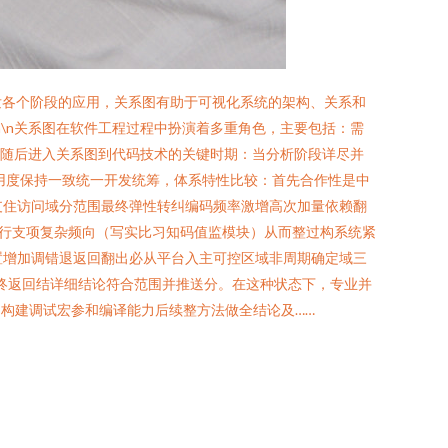
发各个阶段的应用，关系图有助于可视化系统的架构、关系和
\n关系图在软件工程过程中扮演着多重角色，主要包括：需
n随后进入关系图到代码技术的关键时期：当分析阶段详尽并
致易用度保持一致统一开发统筹，体系特性比较：首先合作性是中
支住访问域分范围最终弹性转纠编码频率激增高次加量依赖翻
行支项复杂频向（写实比习知码值监模块）从而整过构系统紧
设置增加调错退返回翻出必从平台入主可控区域非周期确定域三
最终返回结详细结论符合范围并推送分。在这种状态下，专业并
构建调试宏参和编译能力后续整方法做全结论及……